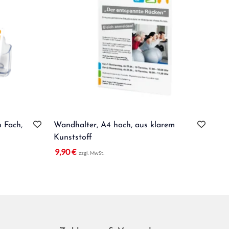
n Fach,
Wandhalter, A4 hoch, aus klarem
Auf
Kunststoff
Ku
9,90
€
5,
zzgl. MwSt.