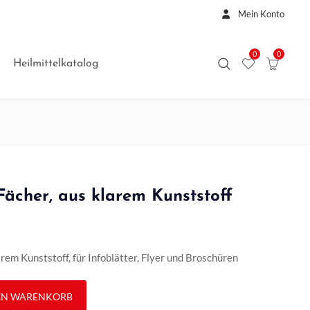
Mein Konto
0
0
Heilmittelkatalog
Fächer, aus klarem Kunststoff
rem Kunststoff, für Infoblätter, Flyer und Broschüren
larem Kunststoff Menge
EN WARENKORB