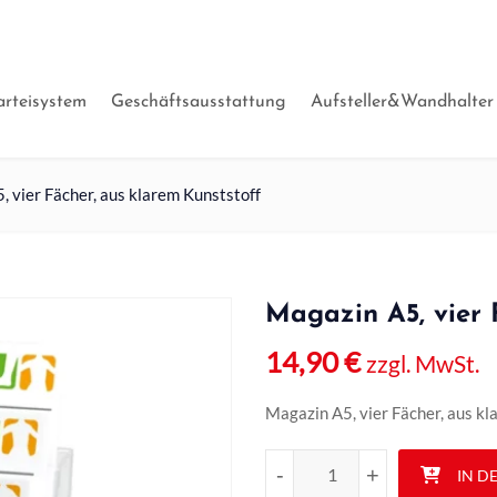
arteisystem
Geschäftsausstattung
Aufsteller&Wandhalter
 vier Fächer, aus klarem Kunststoff
Magazin A5, vier 
14,90
€
zzgl. MwSt.
Magazin A5, vier Fächer, aus kla
Magazin A5, vier Fächer, aus k
-
-
+
+
IN D