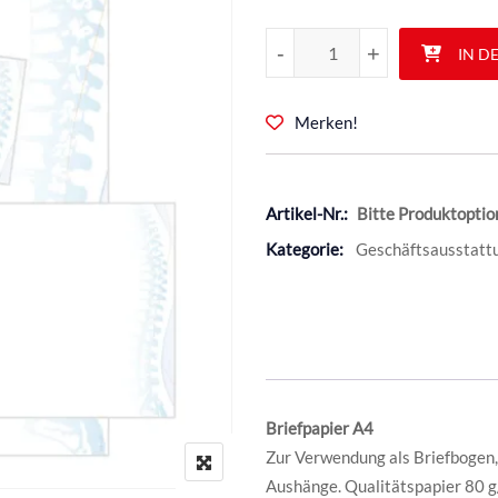
Wirbelsäule Menge
-
-
+
+
IN D
Merken!
Artikel-Nr.:
Bitte Produktoptio
Kategorie:
Geschäftsausstatt
Briefpapier A4
Zur Verwendung als Briefbogen,
Aushänge. Qualitätspapier 80 g/