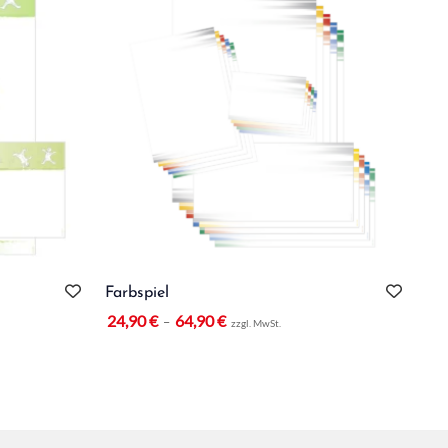
Farbspiel
Ku
pe
24,90
€
64,90
€
–
zzgl. MwSt.
14