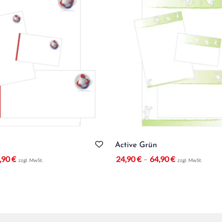
Active Grün
,90
€
24,90
€
64,90
€
–
zzgl. MwSt.
zzgl. MwSt.